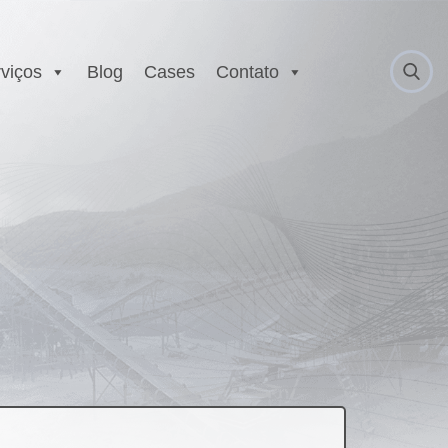
viços
Blog
Cases
Contato
 Anatel
Serviço Autorizado
Motorola
gurança
Laboratório EX
 Executivo e
r
est
E