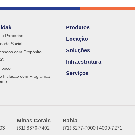
Aldak
Produtos
s e Parcerias
Locação
dade Social
Soluções
essoas com Propósito
SG
Infraestrutura
nosco
Serviços
 e Inclusão com Programas
ento
Minas Gerais
Bahia
903
(31) 3370-7402
(71) 3277-7000 | 4009-7271