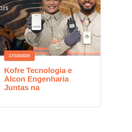
17/10/2025
Kofre Tecnologia e
Alcon Engenharia
Juntas na
EXPOSIBRAM 2025:
Redefinindo a
Mineração do Futuro