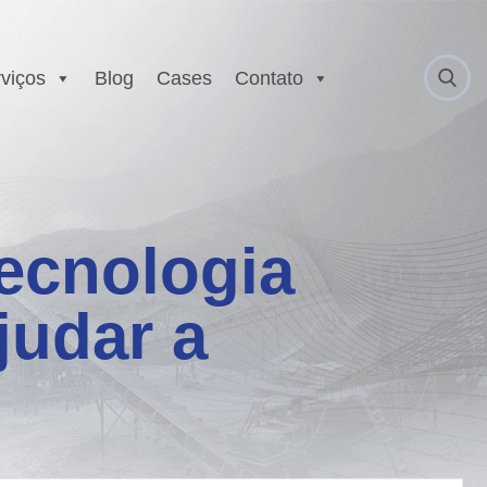
viços
Blog
Cases
Contato
 Anatel
Serviço Autorizado
Motorola
gurança
Laboratório EX
 Executivo e
ecnologia
r
est
judar a
E